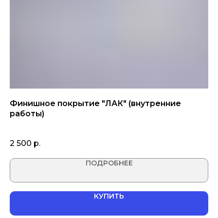
"
Финишное покрытие "ЛАК" (внутренние
Ф
работы)
за
1 кг
2 500
р.
1 
ПОДРОБНЕЕ
КУПИТЬ