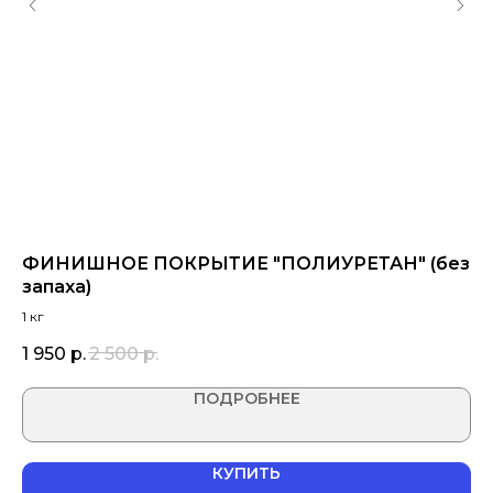
"
ФИНИШНОЕ ПОКРЫТИЕ "ПОЛИУРЕТАН" (без
С
запаха)
(в
1 кг
1 950
р.
2 500
р.
1 
ПОДРОБНЕЕ
КУПИТЬ