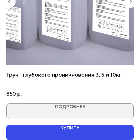
Грунт глубокого проникновения 3, 5 и 10кг
С
(н
850
р.
1 
ПОДРОБНЕЕ
КУПИТЬ