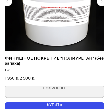
ФИНИШНОЕ ПОКРЫТИЕ "ПОЛИУРЕТАН" (без
Ф
запаха)
р
1 кг
1 950
р.
2 500
р.
2 
ПОДРОБНЕЕ
КУПИТЬ