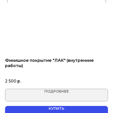
"
Финишное покрытие "ЛАК" (внутренние
Ф
работы)
за
1 кг
2 500
р.
1 
ПОДРОБНЕЕ
КУПИТЬ