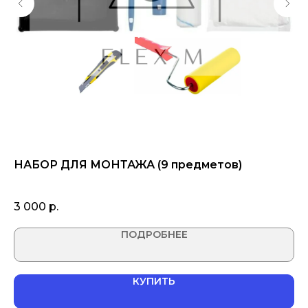
ез
НАБОР ДЛЯ МОНТАЖА (9 предметов)
С
(в
3 000
р.
1 
ПОДРОБНЕЕ
КУПИТЬ