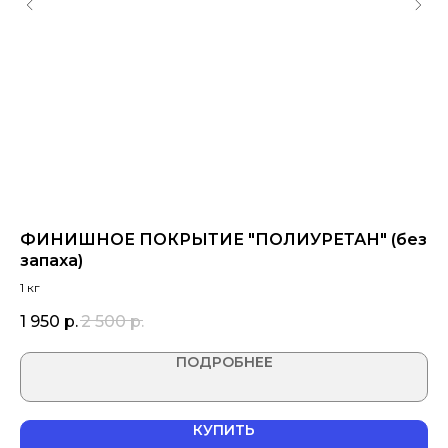
"
ФИНИШНОЕ ПОКРЫТИЕ "ПОЛИУРЕТАН" (без
Н
запаха)
1 кг
3 
1 950
р.
2 500
р.
ПОДРОБНЕЕ
КУПИТЬ