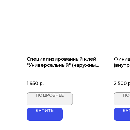
Специализированный клей
Финиш
"Универсальный" (наружные
(внут
работы)
1 950
р.
2 500
р
ПОДРОБНЕЕ
ПО
КУПИТЬ
КУ