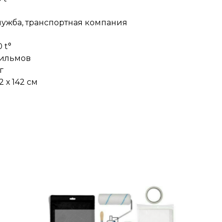
лужба, транспортная компания
 t°
фильмов
г
 х 142 см