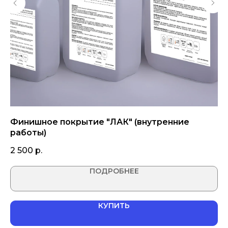
Финишное покрытие "ЛАК" (внутренние
Гр
работы)
8
2 500
р.
ПОДРОБНЕЕ
КУПИТЬ