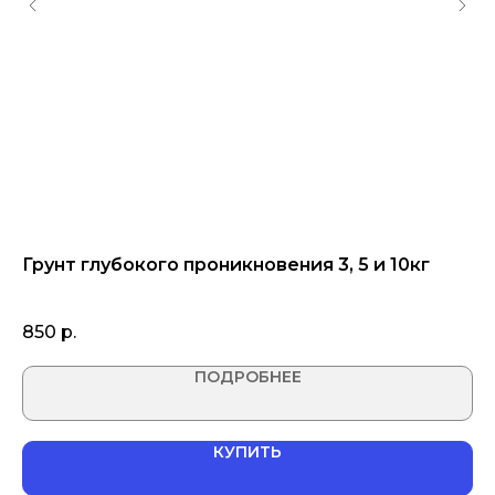
ез
Грунт глубокого проникновения 3, 5 и 10кг
Ф
р
850
р.
2 
ПОДРОБНЕЕ
КУПИТЬ