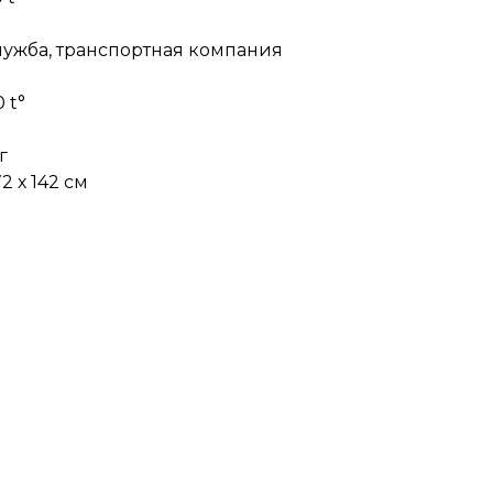
лужба, транспортная компания
 t°
г
2 х 142 см