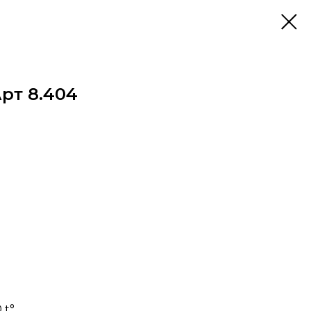
рт 8.404
 t°