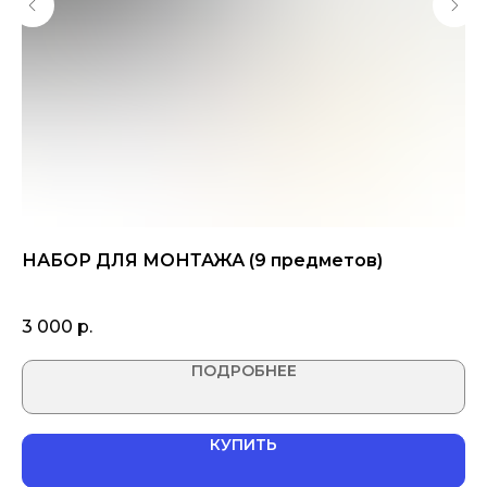
НАБОР ДЛЯ МОНТАЖА (9 предметов)
Ф
за
1 кг
3 000
р.
1 
ПОДРОБНЕЕ
КУПИТЬ