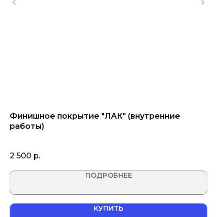
Финишное покрытие "ЛАК" (внутренние
С
работы)
(н
2 500
р.
1 
ПОДРОБНЕЕ
КУПИТЬ