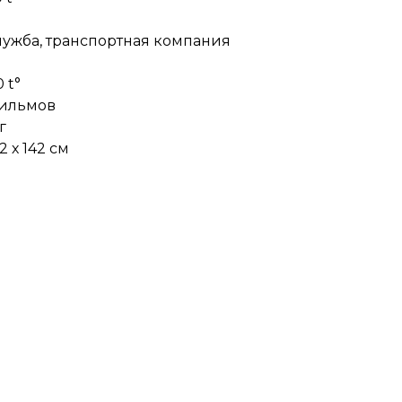
лужба, транспортная компания
 t°
фильмов
г
2 х 142 см