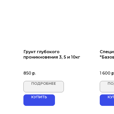
Грунт глубокого
Специ
проникновения 3, 5 и 10кг
"Базо
работ
850
р.
1 600
р
ПОДРОБНЕЕ
ПО
КУПИТЬ
КУ