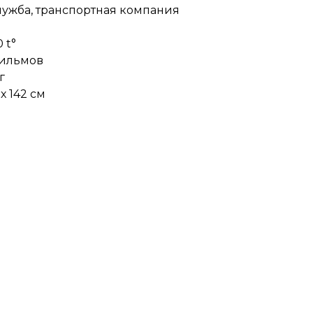
лужба, транспортная компания
 t°
фильмов
г
х 142 см