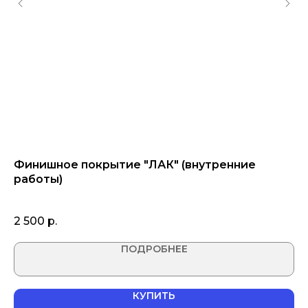
ез
Финишное покрытие "ЛАК" (внутренние
С
работы)
(в
2 500
р.
1 
ПОДРОБНЕЕ
КУПИТЬ