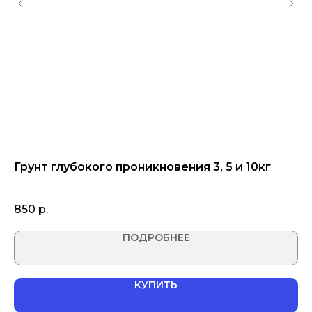
ез
Грунт глубокого проникновения 3, 5 и 10кг
С
(н
850
р.
1 
ПОДРОБНЕЕ
КУПИТЬ