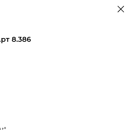
рт 8.386
 t°