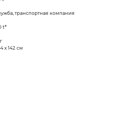
лужба, транспортная компания
 t°
г
4 х 142 см