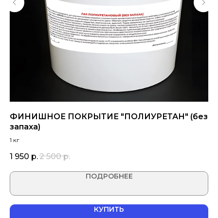
ФИНИШНОЕ ПОКРЫТИЕ "ПОЛИУРЕТАН" (без
Н
запаха)
1 кг
3 
1 950
р.
2 500
р.
ПОДРОБНЕЕ
КУПИТЬ