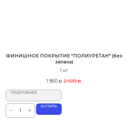
ФИНИШНОЕ ПОКРЫТИЕ "ПОЛИУРЕТАН" (без
С
запаха)
1 кг
1 950
р.
2 500
р.
ПОДРОБНЕЕ
КУПИТЬ