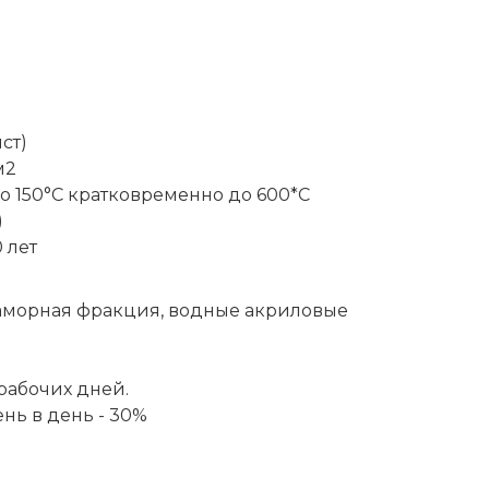
ист)
м2
до 150°С кратковременно до 600*С
)
 лет
раморная фракция, водные акриловые
 рабочих дней.
ень в день - 30%