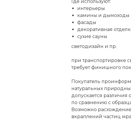
Где используют:
интерьеры
камины и дымоходы
фасады
декоративная отделк
сухие сауны
светодизайн и пр.
при транспортировке св
требует финишного пок
Покупатель проинформи
натуральных природных
допускается различия о
по сравнению с образца
Возможно расхождение 
вкраплений частиц мрам