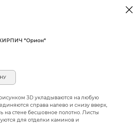
 КИРПИЧ "Орион"
ИНУ
 рисунком 3D укладываются на любую
единяются справа налево и снизу вверх,
ть на стене бесшовное полотно. Листы
зуются для отделки каминов и