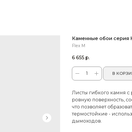
Каменные обои серия
Flex M
6 655
р.
В КОРЗ
Листы гибкого камня с
ровную поверхность, со
что позволяет образова
термостойкие - исполь
дымоходов.