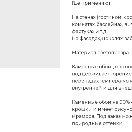
Где применяют:
На стенах (гостиной, ко
комнатах, бассейнах, в
фартуках и т.д.
На фасадах, цоколях, за
Материал светопрозрач
Каменные обои-долгов
поддерживает горение, 
перепадах температур 
внутренней и для внеш
Каменные обои на 90% 
крошки и имеет рисуно
мрамора. Под заказ мож
природные оттенки.