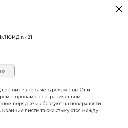
 ФЛЮИД № 21
ИНУ
остоит из трех-четырех листов. Они
ырём сторонам в неограниченном
нном порядке и образуют на поверхности
 Крайние листы также стыкуются между