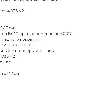
ст: 4,033 м2
15х15 см
 до +150*С, кратковременно до 400*C
инишного покрытия
и: -50*С - +150*С
ьный: интерьеры и фасады
4,033 м2)
ь: да
г
4 х 142 см