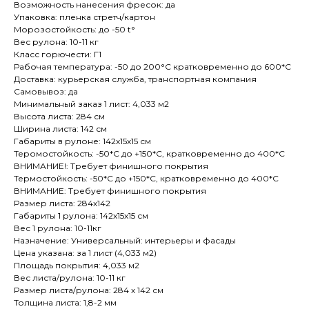
Возможность нанесения фресок: да
Упаковка: пленка стретч/картон
Морозостойкость: до -50 t°
Вес рулона: 10-11 кг
Класс горючести: Г1
Рабочая температура: -50 до 200°С кратковременно до 600*С
Доставка: курьерская служба, транспортная компания
Самовывоз: да
Минимальный заказ 1 лист: 4,033 м2
Высота листа: 284 см
Ширина листа: 142 см
Габариты в рулоне: 142х15х15 см
Теромостойкость: -50*С до +150*С, кратковременно до 400*C
ВНИМАНИЕ!: Требует финишного покрытия
Термостойкость: -50*С до +150*С, кратковременно до 400*C
ВНИМАНИЕ: Требует финишного покрытия
Размер листа: 284х142
Габариты 1 рулона: 142х15х15 см
Вес 1 рулона: 10-11кг
Назначение: Универсальный: интерьеры и фасады
Цена указана: за 1 лист (4,033 м2)
Площадь покрытия: 4,033 м2
Вес листа/рулона: 10-11 кг
Размер листа/рулона: 284 х 142 см
Толщина листа: 1,8-2 мм