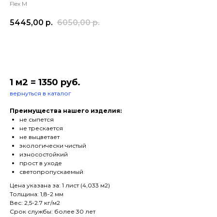
Flex M
5445,00
р.
6050,00
р.
В корзину
1 м2 = 1350 руб.
вернуться в каталог
Преимущества нашего изделия:
не сыпется
не трескается
не выцветает
экологически чистый
износостойкий
прост в уходе
светопропускаемый
Цена указана за: 1 лист (4,033 м2)
Толщина: 1,8-2 мм
Вес: 2,5-2.7 кг/м2
Срок службы: более 30 лет