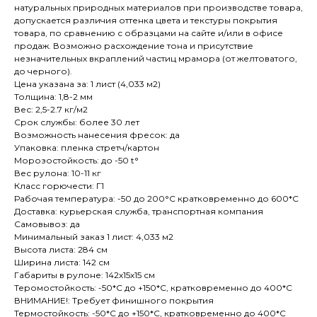
натуральных природных материалов при производстве товара,
допускается различия оттенка цвета и текстуры покрытия
товара, по сравнению с образцами на сайте и/или в офисе
продаж. Возможно расхождение тона и присутствие
незначительных вкраплений частиц мрамора (от желтоватого,
до черного).
Цена указана за: 1 лист (4,033 м2)
Толщина: 1,8-2 мм
Вес: 2,5-2.7 кг/м2
Срок службы: более 30 лет
Возможность нанесения фресок: да
Упаковка: пленка стретч/картон
Морозостойкость: до -50 t°
Вес рулона: 10-11 кг
Класс горючести: Г1
Рабочая температура: -50 до 200°С кратковременно до 600*С
Доставка: курьерская служба, транспортная компания
Самовывоз: да
Минимальный заказ 1 лист: 4,033 м2
Высота листа: 284 см
Ширина листа: 142 см
Габариты в рулоне: 142х15х15 см
Теромостойкость: -50*С до +150*С, кратковременно до 400*C
ВНИМАНИЕ!: Требует финишного покрытия
Термостойкость: -50*С до +150*С, кратковременно до 400*C