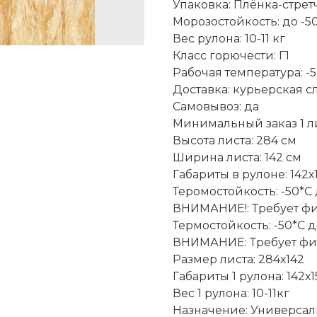
Упаковка: Плёнка-стретч
Морозостойкость: до -50
Вес рулона: 10-11 кг
Класс горючести: Г1
Рабочая температура: -
Доставка: курьерская с
Самовывоз: да
Минимальный заказ 1 ли
Высота листа: 284 см
Ширина листа: 142 см
Габариты в рулоне: 142х
Теромостойкость: -50*С
ВНИМАНИЕ!: Требует ф
Термостойкость: -50*С 
ВНИМАНИЕ: Требует ф
Размер листа: 284х142
Габариты 1 рулона: 142х1
Вес 1 рулона: 10-11кг
Назначение: Универсал