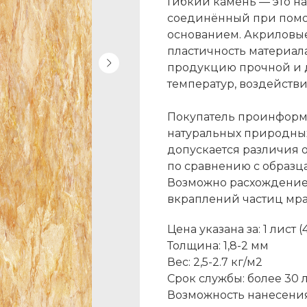
Гибкий камень — это н
соединённый при помо
основанием. Акриловые
пластичность материал
продукцию прочной и д
температур, воздействи
Покупатель проинформи
натуральных природных
допускается различия о
по сравнению с образца
Возможно расхождение 
вкраплений частиц мрам
Цена указана за: 1 лист (
Толщина: 1,8-2 мм
Вес: 2,5-2.7 кг/м2
Срок службы: более 30 
Возможность нанесения