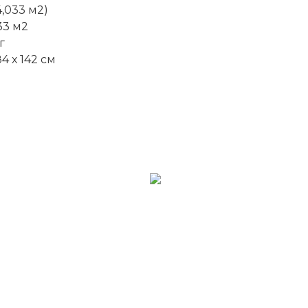
4,033 м2)
33 м2
г
4 х 142 см