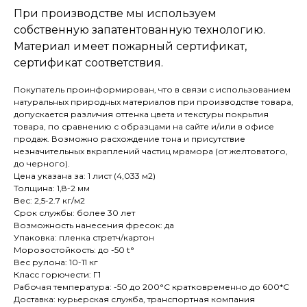
При производстве мы используем
собственную запатентованную технологию.
Материал имеет пожарный сертификат,
сертификат соответствия.
Покупатель проинформирован, что в связи с использованием
натуральных природных материалов при производстве товара,
допускается различия оттенка цвета и текстуры покрытия
товара, по сравнению с образцами на сайте и/или в офисе
продаж. Возможно расхождение тона и присутствие
незначительных вкраплений частиц мрамора (от желтоватого,
до черного).
Цена указана за: 1 лист (4,033 м2)
Толщина: 1,8-2 мм
Вес: 2,5-2.7 кг/м2
Срок службы: более 30 лет
Возможность нанесения фресок: да
Упаковка: пленка стретч/картон
Морозостойкость: до -50 t°
Вес рулона: 10-11 кг
Класс горючести: Г1
Рабочая температура: -50 до 200°С кратковременно до 600*С
Доставка: курьерская служба, транспортная компания