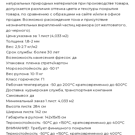
натуральных природных материалов при производстве товара,
допускается различия оттенка цвета и текстуры покрытия
товара, по сравнению с образцами на сайте и/или в офисе
продаж. Возможно расхождение тона и присутствие
незначительных вкраплений частиц мрамора (от желтоватого,
до черного).
Цена указана за: 1 лист (4,033 м2)
Толщина: 1,8-2 мм
Вес: 2,5-2.7 кг/м2
Срок службы: более 30 лет
Возможность нанесения фресок: да
Упаковка: пленка стретч/картон
Морозостойкость: до -50 t°
Вес рулона: 10-11 кг
Класс горючести: Г1
Рабочая температура: -50 до 200°С кратковременно до 600*С
Доставка: курьерская служба, транспортная компания
Самовывоз: да
Минимальный заказ 1 лист: 4,033 м2
Высота листа: 284 см
Ширина листа: 142 см
Габариты в рулоне: 142х15х15 см
Теромостойкость: -50*С до +150*С, кратковременно до 400*C
ВНИМАНИЕ!: Требует финишного покрытия
Термостойкость: -50*С до +150*С, кратковременно до 400*C